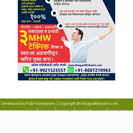
Developed by RGB Foundations | Copyright @ bhagyalikhitastro.com
Home
|
Aboutus
|
Marriage
|
Career
|
Contact
|
Privacy Policy